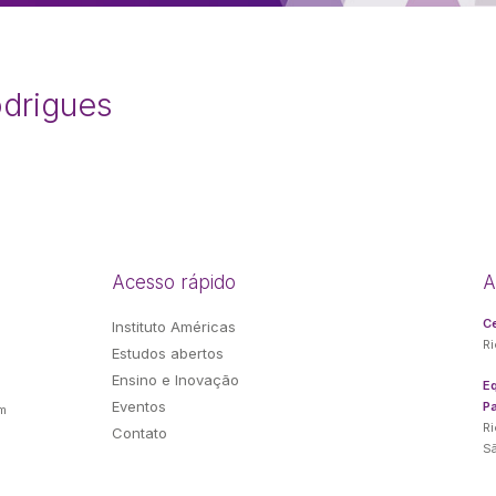
odrigues
Acesso rápido
A
Ce
Instituto Américas
Ri
Estudos abertos
e
Ensino e Inovação
E
Eventos
Pa
m
Ri
Contato
Sã