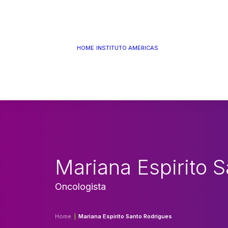
QUEM SOMOS
MISSÃO, VISÃO E
HOME
INSTITUTO AMÉRICAS
VALORES
ESTRUTURA
PANORAMA DE
MARKETING
LINHA DO TEMPO
Mariana Espirito 
Oncologista
Home
Mariana Espirito Santo Rodrigues