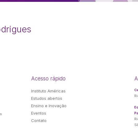
odrigues
Acesso rápido
A
Ce
Instituto Américas
Ri
Estudos abertos
e
Ensino e Inovação
E
Eventos
Pa
m
Ri
Contato
Sã