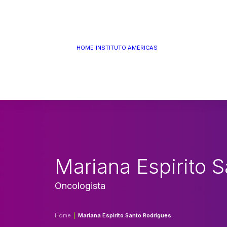
QUEM SOMOS
MISSÃO, VISÃO E
HOME
INSTITUTO AMÉRICAS
VALORES
ESTRUTURA
PANORAMA DE
MARKETING
LINHA DO TEMPO
Mariana Espirito 
Oncologista
Home
Mariana Espirito Santo Rodrigues