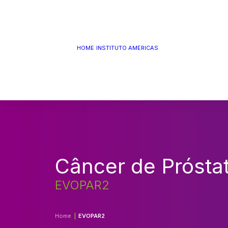
QUEM SOMOS
MISSÃO, VISÃO E
HOME
INSTITUTO AMÉRICAS
VALORES
ESTRUTURA
PANORAMA DE
MARKETING
LINHA DO TEMPO
Câncer de Prósta
EVOPAR2
Home
EVOPAR2