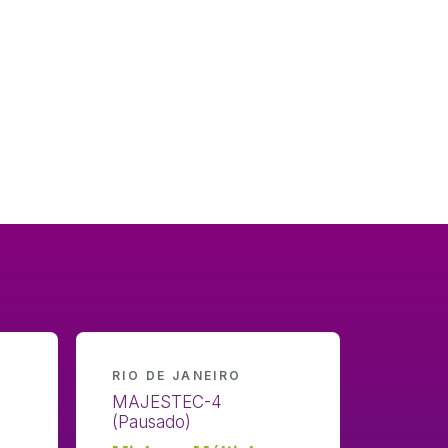
RIO DE JANEIRO
RIO D
MAJESTEC-4
EXCAL
(Pausado)
(Manu