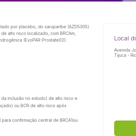
rolado por placebo, do saruparibe (AZD5305)
 de alto risco localizado, com BRCAm,
Local d
androgênica (EvoPAR-Prostate02).
Avenida Jo
Tijuca - Ri
a inclusão no estudo) de alto risco e
ançado) ou BCR de alto risco após
l para confirmação central de BRCA1ou