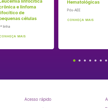
Leucemia linfócitica
Hematológicas
crônica e linfoma
Pós-AEE
lifocítico de
pequenas células
CONHEÇA MAIS
1ª linha
CONHEÇA MAIS
Acesso rápido
A