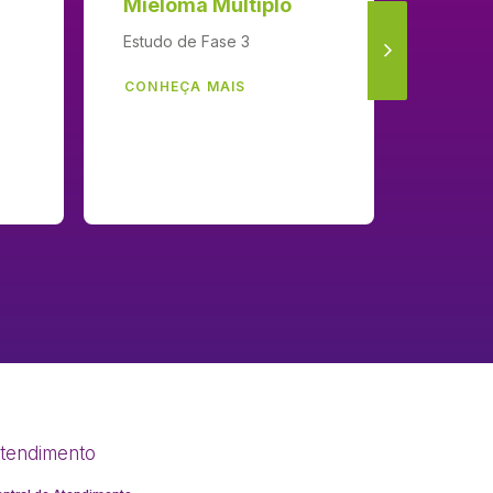
Mieloma Múltiplo
Mielo
Estudo de Fase 3
Estudo 
estágio
CONHEÇA MAIS
multicên
em cará
CONHE
tendimento