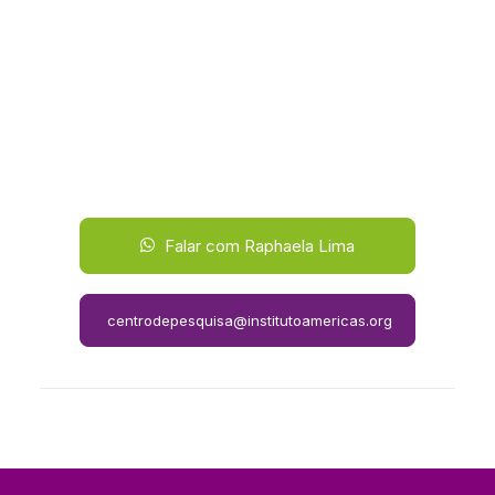
Falar com Raphaela Lima
centrodepesquisa@institutoamericas.org